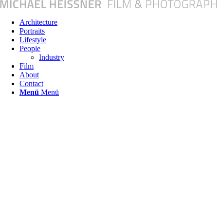
Architecture
Portraits
Lifestyle
People
Industry
Film
About
Contact
Menü
Menü